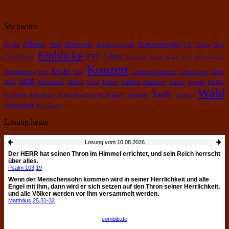
Stichworte
Allianz
Burkhardtsgrün
Bibelwoche
Andi
CS
Chor
Afrika
Bundestagswahl
Carlos
Einblicke
Gebet
FFT
ChurchTools
Indianer
James Bond
Jesus
Jugendevent
Konzert
Kinder
Leben mit Passion
Jugendsegnung
Kids
King
Liederfinder
Luther
MDR
Pastor
Pepper
MAK
Monatslied
Musical
NGD
Ostern
Parkfest Naundorf
PrayDay
Wald
Taufe
Rainer
Pyramidenanschub
Seminar
ProChrist
Projektchor
Vincent
Weihnachten
fejerabend
Losung heute