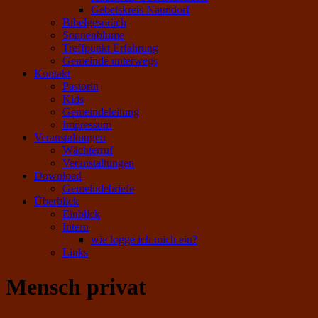
Gebetskreis Naundorf
Bibelgespräch
Sonnenblume
Treffpunkt Erfahrung
Gemeinde unterwegs
Kontakt
Pastorin
Kids
Gemeindeleitung
Impressum
Veranstaltungen
Wächterruf
Veranstaltungen
Download
Gemeindebriefe
Überblick
Einblick
Intern
wie logge ich mich ein?
Links
Mensch privat