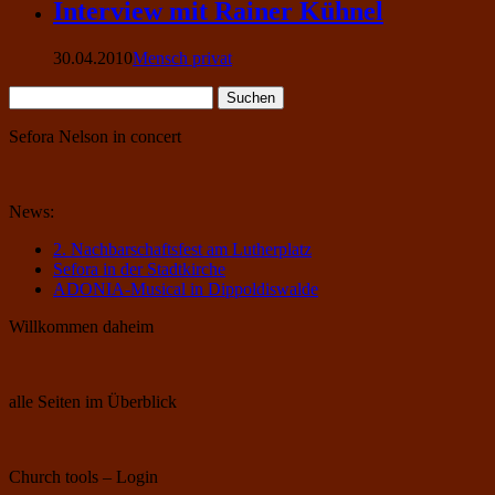
Interview mit Rainer Kühnel
30.04.2010
Mensch privat
Suchen
nach:
Sefora Nelson in concert
News:
2. Nachbarschaftsfest am Lutherplatz
Sefora in der Stadtkirche
ADONIA-Musical in Dippoldiswalde
Willkommen daheim
alle Seiten im Überblick
Church tools – Login