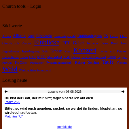
Church tools – Login
Stichworte
Allianz
Burkhardtsgrün
Bibelwoche
Andi
CS
Chor
Afrika
Bundestagswahl
Carlos
Einblicke
Gebet
FFT
ChurchTools
Corona
Indianer
James Bond
Jesus
Konzert
Kinder
Leben mit Passion
Jugendevent
Jugendsegnung
Kids
King
MDR
Pastor
Pepper
Liederfinder
Luther
MAK
Monatslied
NGD
Ostern
Parkfest Naundorf
Taufe
Rainer
Pyramidenanschub
Seminar
PrayDay
ProChrist
Projektchor
Vincent
Wald
Weihnachten
fejerabend
Losung heute