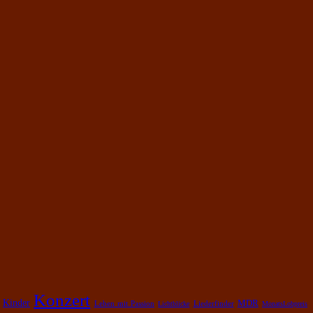
Konzert
Kinder
MDR
Leben mit Passion
Lichtblicke
Liederfinder
MonatsLobpreis