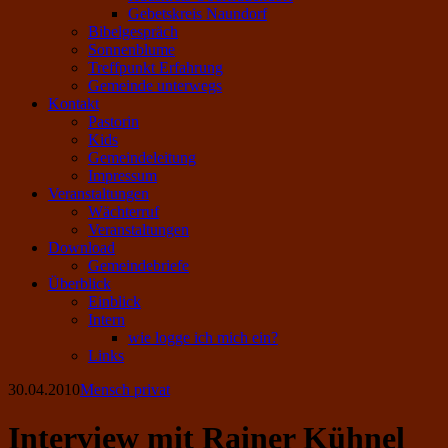
Gebetskreis Naundorf
Bibelgespräch
Sonnenblume
Treffpunkt Erfahrung
Gemeinde unterwegs
Kontakt
Pastorin
Kids
Gemeindeleitung
Impressum
Veranstaltungen
Wächterruf
Veranstaltungen
Download
Gemeindebriefe
Überblick
Einblick
Intern
wie logge ich mich ein?
Links
30.04.2010
Mensch privat
Interview mit Rainer Kühnel