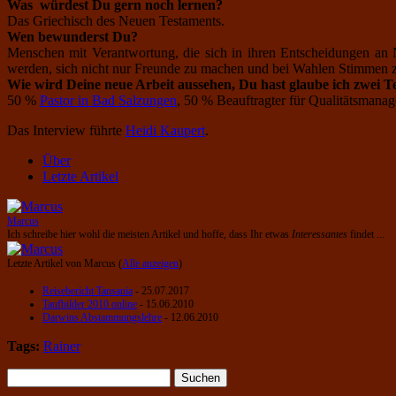
Was würdest Du gern noch lernen?
Das Griechisch des Neuen Testaments.
Wen bewunderst Du?
Menschen mit Verantwortung, die sich in ihren Entscheidungen an N
werden, sich nicht nur Freunde zu machen und bei Wahlen Stimmen zu
Wie wird Deine neue Arbeit aussehen, Du hast glaube ich zwei Te
50 %
Pastor in Bad Salzungen
, 50 % Beauftragter für Qualitätsmana
Das Interview führte
Heidi Kaupert
.
Über
Letzte Artikel
Marcus
Ich schreibe hier wohl die meisten Artikel und hoffe, dass Ihr etwas
Interessantes
findet ...
Letzte Artikel von Marcus
(
Alle anzeigen
)
Reisebericht Tansania
- 25.07.2017
Taufbilder 2010 online
- 15.06.2010
Darwins Abstammungslehre
- 12.06.2010
Tags:
Rainer
Suchen
nach: