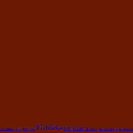
Einblicke
Gebet
FFT
urchTools
EKK
ERF
Ehe
Indianer
James Bond
Jugendevent