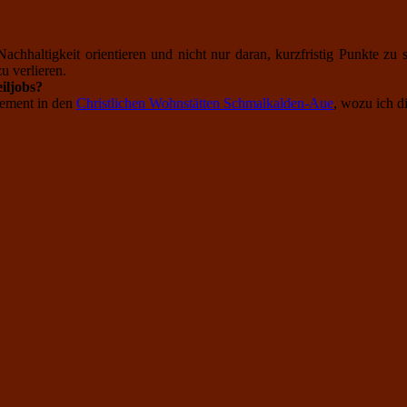
achhaltigkeit orientieren und nicht nur daran, kurzfristig Punkte z
 verlieren.
iljobs?
gement in den
Christlichen Wohnstätten Schmalkalden-Aue
, wozu ich d