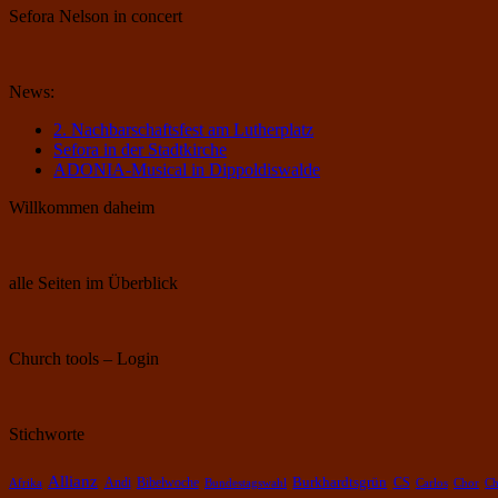
Sefora Nelson in concert
News:
2. Nachbarschaftsfest am Lutherplatz
Sefora in der Stadtkirche
ADONIA-Musical in Dippoldiswalde
Willkommen daheim
alle Seiten im Überblick
Church tools – Login
Stichworte
Allianz
Burkhardtsgrün
Bibelwoche
Andi
CS
Chor
Afrika
Bundestagswahl
Carlos
Ch