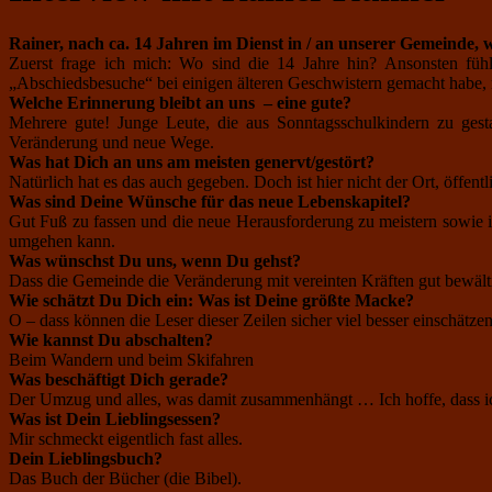
Rainer, nach ca. 14 Jahren im Dienst in / an unserer Gemeinde, 
Zuerst frage ich mich: Wo sind die 14 Jahre hin? Ansonsten fühl
„Abschiedsbesuche“ bei einigen älteren Geschwistern gemacht habe, 
Welche Erinnerung bleibt an uns – eine gute?
Mehrere gute! Junge Leute, die aus Sonntagsschulkindern zu gesta
Veränderung und neue Wege.
Was hat Dich an uns am meisten genervt/gestört?
Natürlich hat es das auch gegeben. Doch ist hier nicht der Ort, öffentl
Was sind Deine Wünsche für das neue Lebenskapitel?
Gut Fuß zu fassen und die neue Herausforderung zu meistern sowie 
umgehen kann.
Was wünschst Du uns, wenn Du gehst?
Dass die Gemeinde die Veränderung mit vereinten Kräften gut bewälti
Wie schätzt Du Dich ein: Was ist Deine größte Macke?
O – dass können die Leser dieser Zeilen sicher viel besser einschätzen
Wie kannst Du abschalten?
Beim Wandern und beim Skifahren
Was beschäftigt Dich gerade?
Der Umzug und alles, was damit zusammenhängt … Ich hoffe, dass ich
Was ist Dein Lieblingsessen?
Mir schmeckt eigentlich fast alles.
Dein Lieblingsbuch?
Das Buch der Bücher (die Bibel).