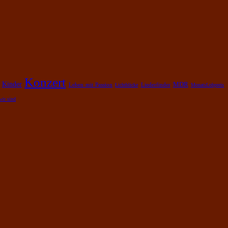
Konzert
Kinder
MDR
Leben mit Passion
Lichtblicke
Liederfinder
MonatsLobpreis
wir sind