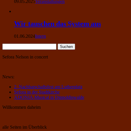
09.05.2025
Veranstaltungen
Wir tauschen das System aus
01.06.2024
Intern
Suchen
nach:
Sefora Nelson in concert
News:
2. Nachbarschaftsfest am Lutherplatz
Sefora in der Stadtkirche
ADONIA-Musical in Dippoldiswalde
Willkommen daheim
alle Seiten im Überblick