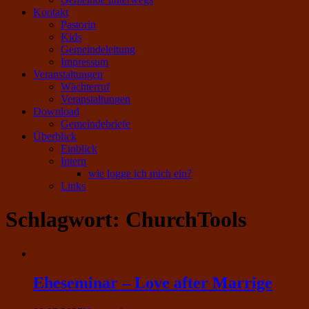
Kontakt
Pastorin
Kids
Gemeindeleitung
Impressum
Veranstaltungen
Wächterruf
Veranstaltungen
Download
Gemeindebriefe
Überblick
Einblick
Intern
wie logge ich mich ein?
Links
Schlagwort:
ChurchTools
Eheseminar – Love after Marrige