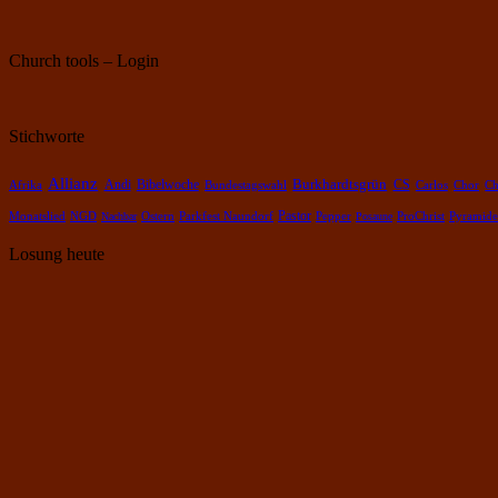
Church tools – Login
Stichworte
Allianz
Burkhardtsgrün
Bibelwoche
Andi
CS
Chor
Afrika
Bundestagswahl
Carlos
Ch
Pastor
Pepper
Pyramide
Monatslied
NGD
Nachbar
Ostern
Parkfest Naundorf
Posaune
ProChrist
Losung heute