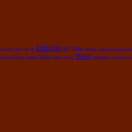
Einblicke
Gebet
FFT
urchTools
EKK
ERF
Ehe
Indianer
James Bond
Jugendevent
Wald
Taufe
Rainer
Weihnachten
nanschub
Seminar
fejerabend
Treffpunt
Vincent
wer 