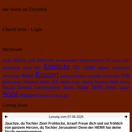
alle Seiten im Überblick
Church tools – Login
Stichworte
Allianz
Burkhardtsgrün
Bibelwoche
Andi
CS
Chor
Afrika
Bundestagswahl
Carlos
Einblicke
Gebet
FFT
ChurchTools
Corona
EKK
Indianer
Jugendevent
Konzert
Kinder
MDR
Leben mit Passion
Jugendsegnung
Lichtblicke
Liederfinder
Pastor
Pepper
MonatsLobpreis
Monatslied
Musical
NGD
Nachbar
Ostern
Parkfest Naundorf
Taufe
Rainer
Pyramidenanschub
Seminar
ProChrist
Projektchor
Treffpunt
Vincent
Wald
Weihnachten
fejerabend
wer wir sind
Losung heute