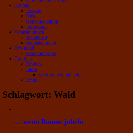
Kontakt
Pastorin
Kids
Gemeindeleitung
Impressum
Veranstaltungen
Wächterruf
Veranstaltungen
Download
Gemeindebriefe
Überblick
Einblick
Intern
wie logge ich mich ein?
Links
Schlagwort:
Wald
… wenn Bäume jubeln