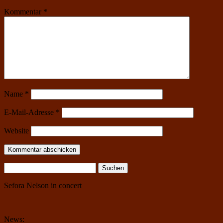
Kommentar
*
Name
*
E-Mail-Adresse
*
Website
Suchen
nach:
Sefora Nelson in concert
News: