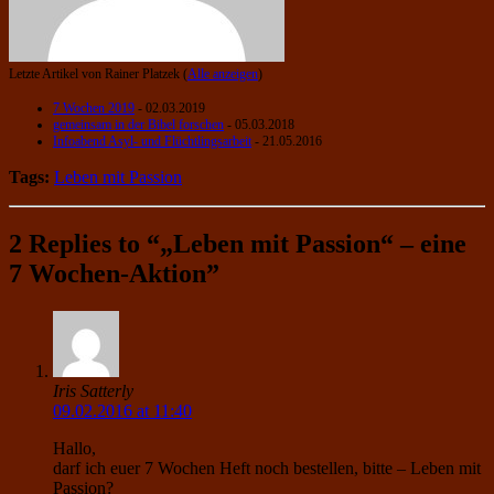
Letzte Artikel von Rainer Platzek
(
Alle anzeigen
)
7 Wochen 2019
- 02.03.2019
gemeinsam in der Bibel forschen
- 05.03.2018
Infoabend Asyl- und Flüchtlingsarbeit
- 21.05.2016
Tags:
Leben mit Passion
2 Replies to “„Leben mit Passion“ – eine
7 Wochen-Aktion”
Iris Satterly
09.02.2016 at 11:40
Hallo,
darf ich euer 7 Wochen Heft noch bestellen, bitte – Leben mit
Passion?