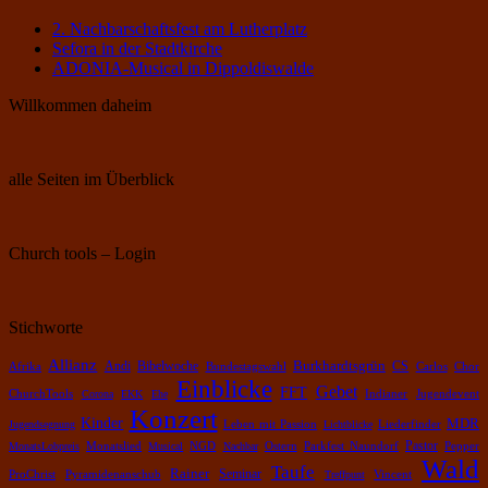
2. Nachbarschaftsfest am Lutherplatz
Sefora in der Stadtkirche
ADONIA-Musical in Dippoldiswalde
Willkommen daheim
alle Seiten im Überblick
Church tools – Login
Stichworte
Allianz
Burkhardtsgrün
Bibelwoche
Andi
CS
Chor
Afrika
Bundestagswahl
Carlos
Einblicke
Gebet
FFT
ChurchTools
Corona
EKK
Ehe
Indianer
Jugendevent
Konzert
Kinder
MDR
Leben mit Passion
Jugendsegnung
Lichtblicke
Liederfinder
Pastor
Pepper
MonatsLobpreis
Monatslied
Musical
NGD
Nachbar
Ostern
Parkfest Naundorf
Wald
Taufe
Rainer
Pyramidenanschub
Seminar
ProChrist
Treffpunt
Vincent