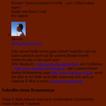
Kosten? Vielen herzlichen DANK – nur 5 Stück wären
super!
Danke und lieber Gruß
Iris Satterly
Marcus
09.02.2016 at 14:32
Also unsere Hefte waren ganz schnell vergriffen und wir
haben natürlich auch nur für unseren Bedarf bestellt.
Vielleicht gibt es hier noch was?
EFG Mosbach –
http://www.efg-mosbach.de
oder Heilbronn
–
http://www.baptisten-heilbronn.de/
oder Landesverband
Baden-Württemberg unter
http://www.baptisten-bw.de
, wenn
das alles in der Nähe nicht hilft, kann man sich auch an
folgende E-Mail wenden:
mission@baptisten.de
Schreibe einen Kommentar
Deine E-Mail-Adresse wird nicht veröffentlicht.
Erforderliche
Felder sind mit
*
markiert