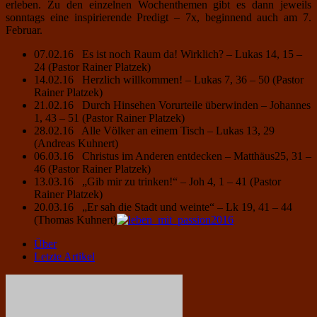
erleben. Zu den einzelnen Wochenthemen gibt es dann jeweils
sonntags eine inspirierende Predigt – 7x, beginnend auch am 7.
Februar.
07.02.16 Es ist noch Raum da! Wirklich? – Lukas 14, 15 –
24 (Pastor Rainer Platzek)
14.02.16 Herzlich willkommen! – Lukas 7, 36 – 50 (Pastor
Rainer Platzek)
21.02.16 Durch Hinsehen Vorurteile überwinden – Johannes
1, 43 – 51 (Pastor Rainer Platzek)
28.02.16 Alle Völker an einem Tisch – Lukas 13, 29
(Andreas Kuhnert)
06.03.16 Christus im Anderen entdecken – Matthäus25, 31 –
46 (Pastor Rainer Platzek)
13.03.16 „Gib mir zu trinken!“ – Joh 4, 1 – 41 (Pastor
Rainer Platzek)
20.03.16 „Er sah die Stadt und weinte“ – Lk 19, 41 – 44
(Thomas Kuhnert)
Über
Letzte Artikel