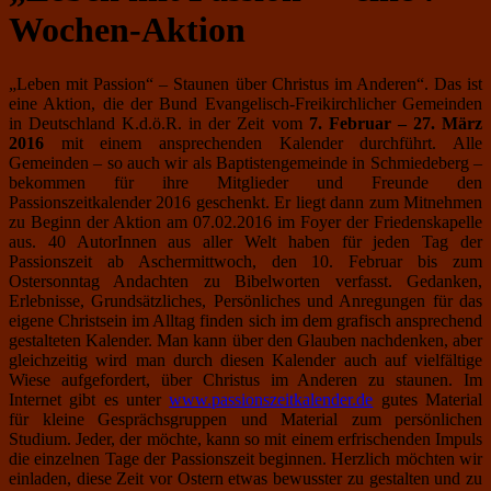
Wochen-Aktion
„Leben mit Passion“ – Staunen über Christus im Anderen“. Das ist
eine Aktion, die der Bund Evangelisch-Freikirchlicher Gemeinden
in Deutschland K.d.ö.R. in der Zeit vom
7. Februar – 27. März
2016
mit einem ansprechenden Kalender durchführt. Alle
Gemeinden – so auch wir als Baptistengemeinde in Schmiedeberg –
bekommen für ihre Mitglieder und Freunde den
Passionszeitkalender 2016 geschenkt. Er liegt dann zum Mitnehmen
zu Beginn der Aktion am 07.02.2016 im Foyer der Friedenskapelle
aus. 40 AutorInnen aus aller Welt haben für jeden Tag der
Passionszeit ab Aschermittwoch, den 10. Februar bis zum
Ostersonntag Andachten zu Bibelworten verfasst. Gedanken,
Erlebnisse, Grundsätzliches, Persönliches und Anregungen für das
eigene Christsein im Alltag finden sich im dem grafisch ansprechend
gestalteten Kalender. Man kann über den Glauben nachdenken, aber
gleichzeitig wird man durch diesen Kalender auch auf vielfältige
Wiese aufgefordert, über Christus im Anderen zu staunen. Im
Internet gibt es unter
www.passionszeitkalender.de
gutes Material
für kleine Gesprächsgruppen und Material zum persönlichen
Studium. Jeder, der möchte, kann so mit einem erfrischenden Impuls
die einzelnen Tage der Passionszeit beginnen. Herzlich möchten wir
einladen, diese Zeit vor Ostern etwas bewusster zu gestalten und zu