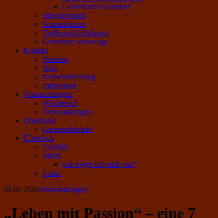
Gebetskreis Naundorf
Bibelgespräch
Sonnenblume
Treffpunkt Erfahrung
Gemeinde unterwegs
Kontakt
Pastorin
Kids
Gemeindeleitung
Impressum
Veranstaltungen
Wächterruf
Veranstaltungen
Download
Gemeindebriefe
Überblick
Einblick
Intern
wie logge ich mich ein?
Links
02.02.2016
Veranstaltungen
„Leben mit Passion“ – eine 7