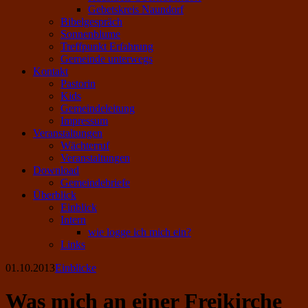
Gebetskreis Naundorf
Bibelgespräch
Sonnenblume
Treffpunkt Erfahrung
Gemeinde unterwegs
Kontakt
Pastorin
Kids
Gemeindeleitung
Impressum
Veranstaltungen
Wächterruf
Veranstaltungen
Download
Gemeindebriefe
Überblick
Einblick
Intern
wie logge ich mich ein?
Links
01.10.2013
Einblicke
Was mich an einer Freikirche