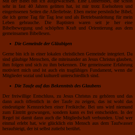
Mit der Bibel bin ich aufgewachsen. Eine Lutherbibel, die schon
sehr in fast 40 Jahren gelitten hat, ist mir trotz Eselsohren und
eingerissenen Seiten die Allerliebste. Eben meine persönliche Bibel,
die ich gerne Tag für Tag lese und als Betriebsanleitung für mein
Leben gebrauche. Die Baptisten waren seit je her eine
Bibelbewegung und schöpften Kraft und Orientierung aus dem
gemeinsamen Bibellesen.
Die Gemeinde der Gläubigen
Gerne bin ich in einer lokalen christlichen Gemeinde integriert. Da
sind gläubige Menschen, die miteinander an Jesus Christus glauben,
ihm folgen und sich zu ihm bekennen. Die gemeinsame Erfahrung
motiviert mich und ist auch ein tragfähiges Fundament, wenn die
Mitglieder sozial und kulturell unterschiedlich sind.
Die Taufe auf das Bekenntnis des Glaubens
Der freiwillige Entschluss, zu Jesus Christus zu gehören und das
dann auch öffentlich in der Taufe zu zeigen, das ist wohl das
eindeutigste Kennzeichen einer Freikirche. Bei uns wird niemand
zum Eintritt gezwungen, sondern kann es frei entscheiden. In der
Regel ist damit dann auch die Mitgliedschaft verbunden. Und wer
einmal erlebt hat, wie glücklich ein Mensch aus dem Taufwasser
heraufsteigt, der ist selbst zutiefst berührt.