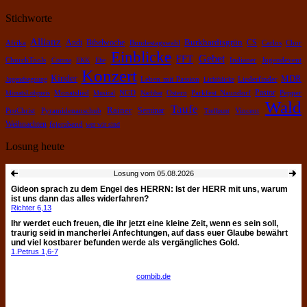
Stichworte
Allianz
Burkhardtsgrün
Bibelwoche
Andi
CS
Chor
Afrika
Bundestagswahl
Carlos
Einblicke
Gebet
FFT
ChurchTools
Corona
EKK
Ehe
Indianer
Jugendevent
Konzert
Kinder
MDR
Leben mit Passion
Jugendsegnung
Lichtblicke
Liederfinder
Pastor
Pepper
MonatsLobpreis
Monatslied
Musical
NGD
Nachbar
Ostern
Parkfest Naundorf
Wald
Taufe
Rainer
Pyramidenanschub
Seminar
ProChrist
Treffpunt
Vincent
Weihnachten
fejerabend
wer wir sind
Losung heute