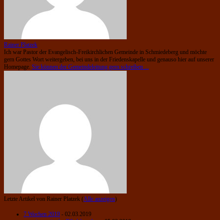
Rainer Platzek
Ich war Pastor der Evangelisch-Freikirchlichen Gemeinde in Schmiedeberg und möchte
gern Gottes Wort weitergeben, bei uns in der Friedenskapelle und genauso hier auf unserer
Homepage.
Sie können der Gemeindeleitung gern schreiben ...
Letzte Artikel von Rainer Platzek
(
Alle anzeigen
)
7 Wochen 2019
- 02.03.2019