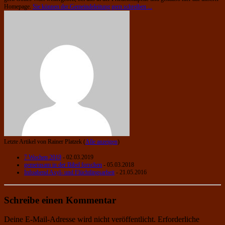
Homepage.
Sie können der Gemeindeleitung gern schreiben ...
Letzte Artikel von Rainer Platzek
(
Alle anzeigen
)
7 Wochen 2019
- 02.03.2019
gemeinsam in der Bibel forschen
- 05.03.2018
Infoabend Asyl- und Flüchtlingsarbeit
- 21.05.2016
Schreibe einen Kommentar
Deine E-Mail-Adresse wird nicht veröffentlicht.
Erforderliche