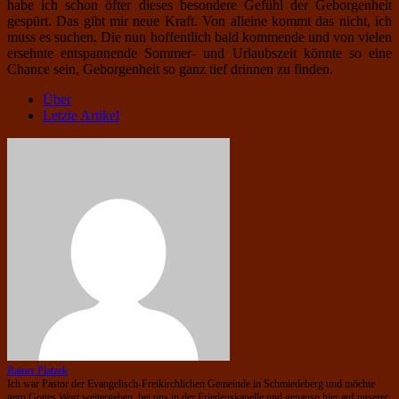
habe ich schon öfter dieses besondere Gefühl der Geborgenheit
gespürt. Das gibt mir neue Kraft. Von alleine kommt das nicht, ich
muss es suchen. Die nun hoffentlich bald kommende und von vielen
ersehnte entspannende Sommer- und Urlaubszeit könnte so eine
Chance sein, Geborgenheit so ganz tief drinnen zu finden.
Über
Letzte Artikel
Rainer Platzek
Ich war Pastor der Evangelisch-Freikirchlichen Gemeinde in Schmiedeberg und möchte
gern Gottes Wort weitergeben, bei uns in der Friedenskapelle und genauso hier auf unserer