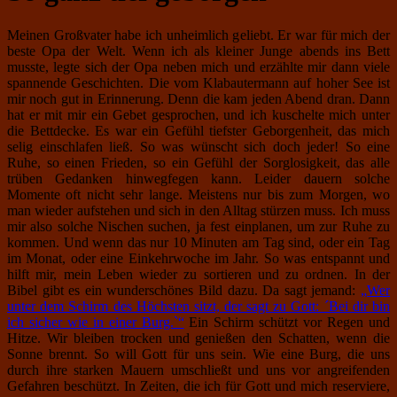
Meinen Großvater habe ich unheimlich geliebt. Er war für mich der
beste Opa der Welt. Wenn ich als kleiner Junge abends ins Bett
musste, legte sich der Opa neben mich und erzählte mir dann viele
spannende Geschichten. Die vom Klabautermann auf hoher See ist
mir noch gut in Erinnerung. Denn die kam jeden Abend dran. Dann
hat er mit mir ein Gebet gesprochen, und ich kuschelte mich unter
die Bettdecke. Es war ein Gefühl tiefster Geborgenheit, das mich
selig einschlafen ließ. So was wünscht sich doch jeder! So eine
Ruhe, so einen Frieden, so ein Gefühl der Sorglosigkeit, das alle
trüben Gedanken hinwegfegen kann. Leider dauern solche
Momente oft nicht sehr lange. Meistens nur bis zum Morgen, wo
man wieder aufstehen und sich in den Alltag stürzen muss. Ich muss
mir also solche Nischen suchen, ja fest einplanen, um zur Ruhe zu
kommen. Und wenn das nur 10 Minuten am Tag sind, oder ein Tag
im Monat, oder eine Einkehrwoche im Jahr. So was entspannt und
hilft mir, mein Leben wieder zu sortieren und zu ordnen. In der
Bibel gibt es ein wunderschönes Bild dazu. Da sagt jemand:
„
Wer
unter dem Schirm des Höchsten sitzt, der sagt zu Gott: ´Bei dir bin
ich sicher wie in einer Burg.`“
Ein Schirm schützt vor Regen und
Hitze. Wir bleiben trocken und genießen den Schatten, wenn die
Sonne brennt. So will Gott für uns sein. Wie eine Burg, die uns
durch ihre starken Mauern umschließt und uns vor angreifenden
Gefahren beschützt. In Zeiten, die ich für Gott und mich reserviere,