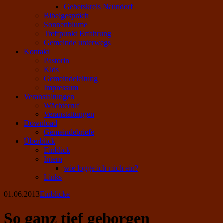
Gebetskreis Naundorf
Bibelgespräch
Sonnenblume
Treffpunkt Erfahrung
Gemeinde unterwegs
Kontakt
Pastorin
Kids
Gemeindeleitung
Impressum
Veranstaltungen
Wächterruf
Veranstaltungen
Download
Gemeindebriefe
Überblick
Einblick
Intern
wie logge ich mich ein?
Links
01.06.2013
Einblicke
So ganz tief geborgen