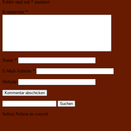
Felder sind mit
*
markiert
Kommentar
*
Name
*
E-Mail-Adresse
*
Website
Suchen
nach:
Sefora Nelson in concert