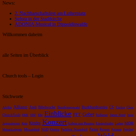
News:
2. Nachbarschaftsfest am Lutherplatz
Sefora in der Stadtkirche
ADONIA-Musical in Dippoldiswalde
Willkommen daheim
alle Seiten im Überblick
Church tools – Login
Stichworte
Allianz
Burkhardtsgrün
Bibelwoche
Andi
CS
Chor
Afrika
Bundestagswahl
Carlos
Einblicke
Gebet
FFT
ChurchTools
EKK
ERF
Ehe
Indianer
James Bond
Jesus
Konzert
Kinder
MDR
Leben mit Passion
Jugendevent
Kids
Liederfinder
Luther
Pastor
Pepper
MonatsLobpreis
Monatslied
NGD
Ostern
Parkfest Naundorf
Posaune
PrayDay
Wald