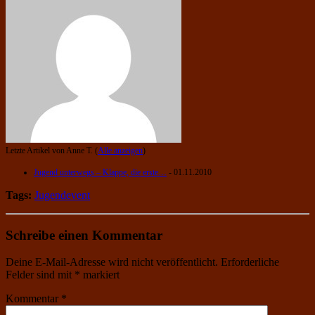
Letzte Artikel von Anne T.
(
Alle anzeigen
)
Jugend unterwegs – Klappe, die erste…
- 01.11.2010
Tags:
Jugendevent
Schreibe einen Kommentar
Deine E-Mail-Adresse wird nicht veröffentlicht.
Erforderliche
Felder sind mit
*
markiert
Kommentar
*