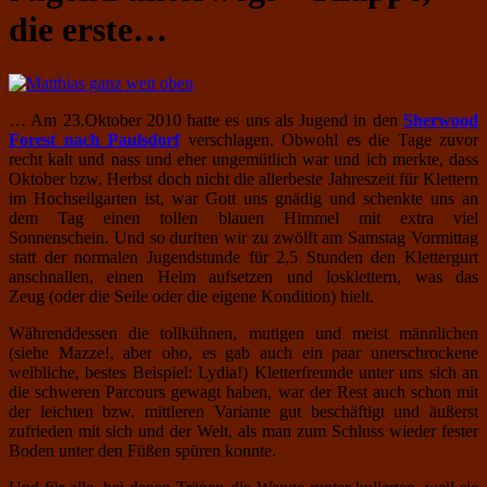
die erste…
… Am 23.Oktober 2010 hatte es uns als Jugend in den
Sherwood
Forest nach Paulsdorf
verschlagen. Obwohl es die Tage zuvor
recht kalt und nass und eher ungemütlich war und ich merkte, dass
Oktober bzw. Herbst doch nicht die allerbeste Jahreszeit für Klettern
im Hochseilgarten ist, war Gott uns gnädig und schenkte uns an
dem Tag einen tollen blauen Himmel mit extra viel
Sonnenschein. Und so durften wir zu zwölft am Samstag Vormittag
statt der normalen Jugendstunde für 2,5 Stunden den Klettergurt
anschnallen, einen Helm aufsetzen und losklettern, was das
Zeug (oder die Seile oder die eigene Kondition)
hielt.
Währenddessen die tollkühnen, mutigen und meist männlichen
(siehe Mazze!, aber oho, es gab auch ein paar unerschrockene
weibliche, bestes Beispiel: Lydia!) Kletterfreunde unter uns sich an
die schweren Parcours gewagt haben, war der Rest auch schon mit
der leichten bzw. mittleren Variante gut beschäftigt und äußerst
zufrieden mit sich und der Welt, als man zum Schluss wieder fester
Boden unter den Füßen spüren konnte.