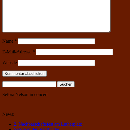
Name
*
E-Mail-Adresse
*
Website
Suchen
nach:
Sefora Nelson in concert
News:
2. Nachbarschaftsfest am Lutherplatz
Sefora in der Stadtkirche