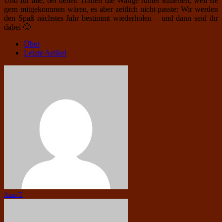
Und für alle, bei denen Tränen die Wange runter kullerten, weil sie
gern mitgekommen wären, es aber zeitlich nicht passte: Wir werden
den Spaß nächstes Jahr bestimmt wiederholen – und dann seid ihr
dabei 🙂
Über
Letzte Artikel
Anne T.