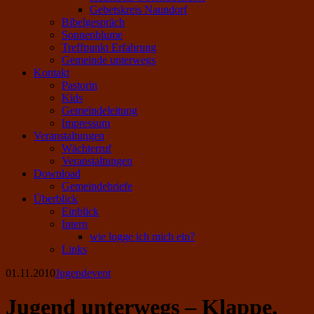
Gebetskreis Naundorf
Bibelgespräch
Sonnenblume
Treffpunkt Erfahrung
Gemeinde unterwegs
Kontakt
Pastorin
Kids
Gemeindeleitung
Impressum
Veranstaltungen
Wächterruf
Veranstaltungen
Download
Gemeindebriefe
Überblick
Einblick
Intern
wie logge ich mich ein?
Links
01.11.2010
Jugendevent
Jugend unterwegs – Klappe,