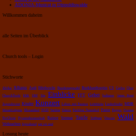
ADONIA-Musical in Dippoldiswalde
Willkommen daheim
alle Seiten im Überblick
Church tools – Login
Stichworte
Allianz
Burkhardtsgrün
Bibelwoche
Andi
CS
Chor
Afrika
Bundestagswahl
Carlos
Einblicke
Gebet
FFT
ChurchTools
EKK
ERF
Ehe
Indianer
James Bond
Konzert
Kinder
MDR
Leben mit Passion
Jugendevent
Lichtblicke
Liederfinder
Pastor
Pepper
MonatsLobpreis
Monatslied
NGD
Nachbar
Ostern
Parkfest Naundorf
Posaune
Wald
Taufe
Rainer
Pyramidenanschub
Seminar
ProChrist
Treffpunt
Vincent
Weihnachten
fejerabend
wer wir sind
Losung heute