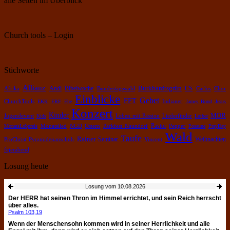
alle Seiten im Überblick
Church tools – Login
Stichworte
Allianz
Burkhardtsgrün
Bibelwoche
Andi
CS
Chor
Afrika
Bundestagswahl
Carlos
Einblicke
Gebet
FFT
ChurchTools
EKK
ERF
Ehe
Indianer
James Bond
Jesus
Konzert
Kinder
MDR
Leben mit Passion
Jugendevent
Kids
Liederfinder
Luther
Pastor
Pepper
MonatsLobpreis
Monatslied
NGD
Ostern
Parkfest Naundorf
Posaune
PrayDay
Wald
Taufe
Rainer
Weihnachten
Pyramidenanschub
Seminar
ProChrist
Vincent
fejerabend
Losung heute