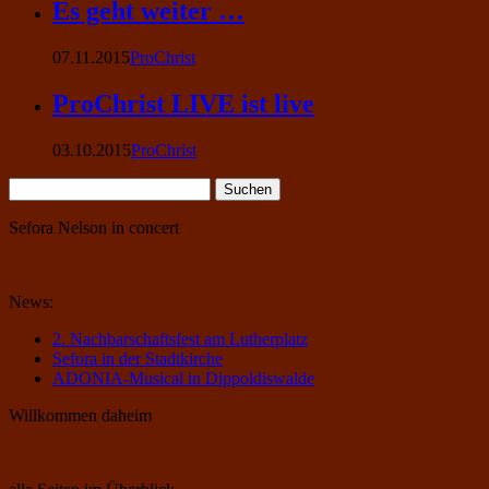
Es geht weiter …
07.11.2015
ProChrist
ProChrist LIVE ist live
03.10.2015
ProChrist
Suchen
nach:
Sefora Nelson in concert
News:
2. Nachbarschaftsfest am Lutherplatz
Sefora in der Stadtkirche
ADONIA-Musical in Dippoldiswalde
Willkommen daheim