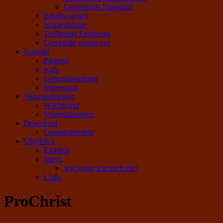
Gebetskreis Naundorf
Bibelgespräch
Sonnenblume
Treffpunkt Erfahrung
Gemeinde unterwegs
Kontakt
Pastorin
Kids
Gemeindeleitung
Impressum
Veranstaltungen
Wächterruf
Veranstaltungen
Download
Gemeindebriefe
Überblick
Einblick
Intern
wie logge ich mich ein?
Links
ProChrist