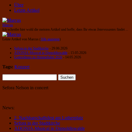
Über
Letzte Artikel
Marcus
Ich schreibe hier wohl die meisten Artikel und hoffe, dass Ihr etwas
Interessantes
findet ...
Letzte Artikel von Marcus
(
Alle anzeigen
)
Sefora in der Stadtkirche
- 29.06.2026
ADONIA-Musical in Dippoldiswalde
- 15.05.2026
Gottesdienst zu Himmelfahrt 2026
- 14.05.2026
Tags:
Konzert
Suchen
nach:
Sefora Nelson in concert
News:
2. Nachbarschaftsfest am Lutherplatz
Sefora in der Stadtkirche
ADONIA-Musical in Dippoldiswalde