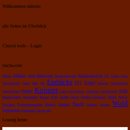
Willkommen daheim
alle Seiten im Überblick
Church tools – Login
Stichworte
Allianz
Burkhardtsgrün
Bibelwoche
Andi
CS
Chor
Afrika
Bundestagswahl
Carlos
Einblicke
Gebet
FFT
ChurchTools
Corona
EKK
Ehe
Indianer
Jugendevent
Konzert
Kinder
MDR
Leben mit Passion
Jugendsegnung
Lichtblicke
Liederfinder
Pastor
Pepper
MonatsLobpreis
Monatslied
Musical
NGD
Nachbar
Ostern
Parkfest Naundorf
Wald
Taufe
Rainer
Pyramidenanschub
Seminar
ProChrist
Treffpunt
Vincent
Weihnachten
fejerabend
wer wir sind
Losung heute