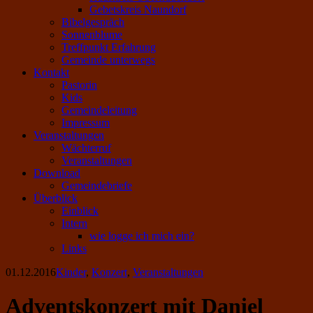
Gebetskreis Naundorf
Bibelgespräch
Sonnenblume
Treffpunkt Erfahrung
Gemeinde unterwegs
Kontakt
Pastorin
Kids
Gemeindeleitung
Impressum
Veranstaltungen
Wächterruf
Veranstaltungen
Download
Gemeindebriefe
Überblick
Einblick
Intern
wie logge ich mich ein?
Links
01.12.2016
Kinder
,
Konzert
,
Veranstaltungen
Adventskonzert mit Daniel