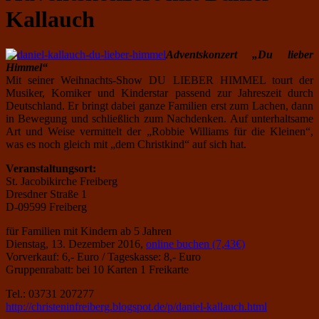
Kallauch
Adventskonzert „Du lieber
Himmel“
Mit seiner Weihnachts-Show DU LIEBER HIMMEL tourt der
Musiker, Komiker und Kinderstar passend zur Jahreszeit durch
Deutschland. Er bringt dabei ganze Familien erst zum Lachen, dann
in Bewegung und schließlich zum Nachdenken. Auf unterhaltsame
Art und Weise vermittelt der „Robbie Williams für die Kleinen“,
was es noch gleich mit „dem Christkind“ auf sich hat.
Veranstaltungsort:
St. Jacobikirche Freiberg
Dresdner Straße 1
D-09599 Freiberg
für Familien mit Kindern ab 5 Jahren
Dienstag, 13. Dezember 2016,
online buchen (7,43€)
Vorverkauf: 6,- Euro / Tageskasse: 8,- Euro
Gruppenrabatt: bei 10 Karten 1 Freikarte
Tel.: 03731 207277
http://christeninfreiberg.blogspot.de/p/daniel-kallauch.html