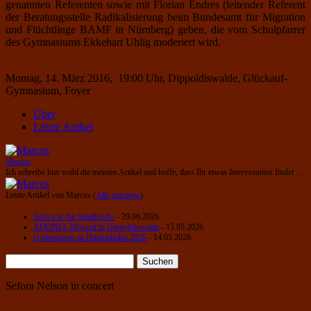
genannten Referenten sowie mit Florian Endres (leitender Referent
der Beratungsstelle Radikalisierung beim Bundesamt für Migration
und Flüchtlinge BAMF in Nürnberg) geben, die vom Schulpfarrer
des Gymnasiums Ekkehart Uhlig moderiert wird.
Montag, 14. März 2016, 19:00 Uhr, Dippoldiswalde, Glückauf-
Gymnasium, Foyer
Über
Letzte Artikel
Marcus
Ich schreibe hier wohl die meisten Artikel und hoffe, dass Ihr etwas
Interessantes
findet ...
Letzte Artikel von Marcus
(
Alle anzeigen
)
Sefora in der Stadtkirche
- 29.06.2026
ADONIA-Musical in Dippoldiswalde
- 15.05.2026
Gottesdienst zu Himmelfahrt 2026
- 14.05.2026
Suchen
nach:
Sefora Nelson in concert