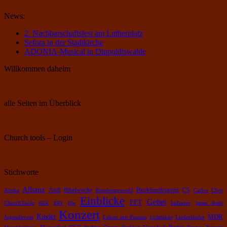
News:
2. Nachbarschaftsfest am Lutherplatz
Sefora in der Stadtkirche
ADONIA-Musical in Dippoldiswalde
Willkommen daheim
alle Seiten im Überblick
Church tools – Login
Stichworte
Allianz
Burkhardtsgrün
Bibelwoche
Andi
CS
Chor
Afrika
Bundestagswahl
Carlos
Einblicke
Gebet
FFT
ChurchTools
EKK
ERF
Ehe
Indianer
James Bond
Konzert
Kinder
MDR
Leben mit Passion
Jugendevent
Lichtblicke
Liederfinder
Pastor
Pepper