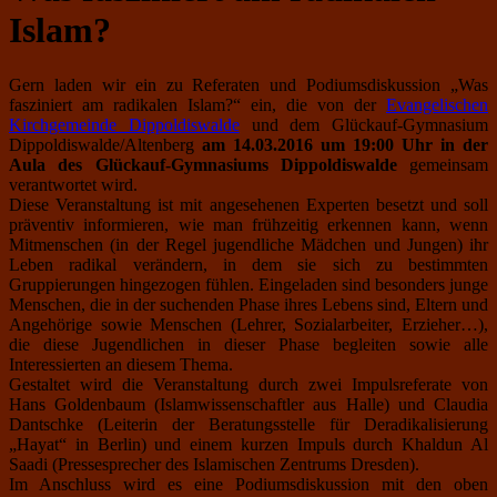
Islam?
Gern laden wir ein zu Referaten und Podiumsdiskussion „Was
fasziniert am radikalen Islam?“ ein, die von der
Evangelischen
Kirchgemeinde Dippoldiswalde
und dem Glückauf-Gymnasium
Dippoldiswalde/Altenberg
am 14.03.2016 um 19:00 Uhr in der
Aula des Glückauf-Gymnasiums Dippoldiswalde
gemeinsam
verantwortet wird.
Diese Veranstaltung ist mit angesehenen Experten besetzt und soll
präventiv informieren, wie man frühzeitig erkennen kann, wenn
Mitmenschen (in der Regel jugendliche Mädchen und Jungen) ihr
Leben radikal verändern, in dem sie sich zu bestimmten
Gruppierungen hingezogen fühlen. Eingeladen sind besonders junge
Menschen, die in der suchenden Phase ihres Lebens sind, Eltern und
Angehörige sowie Menschen (Lehrer, Sozialarbeiter, Erzieher…),
die diese Jugendlichen in dieser Phase begleiten sowie alle
Interessierten an diesem Thema.
Gestaltet wird die Veranstaltung durch zwei Impulsreferate von
Hans Goldenbaum (Islamwissenschaftler aus Halle) und Claudia
Dantschke (Leiterin der Beratungsstelle für Deradikalisierung
„Hayat“ in Berlin) und einem kurzen Impuls durch Khaldun Al
Saadi (Pressesprecher des Islamischen Zentrums Dresden).
Im Anschluss wird es eine Podiumsdiskussion mit den oben