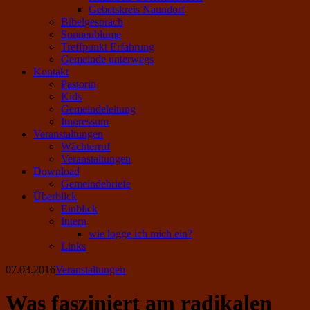
Gebetskreis Naundorf
Bibelgespräch
Sonnenblume
Treffpunkt Erfahrung
Gemeinde unterwegs
Kontakt
Pastorin
Kids
Gemeindeleitung
Impressum
Veranstaltungen
Wächterruf
Veranstaltungen
Download
Gemeindebriefe
Überblick
Einblick
Intern
wie logge ich mich ein?
Links
07.03.2016
Veranstaltungen
Was fasziniert am radikalen