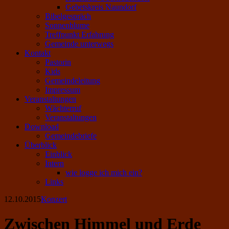
Gebetskreis Naundorf
Bibelgespräch
Sonnenblume
Treffpunkt Erfahrung
Gemeinde unterwegs
Kontakt
Pastorin
Kids
Gemeindeleitung
Impressum
Veranstaltungen
Wächterruf
Veranstaltungen
Download
Gemeindebriefe
Überblick
Einblick
Intern
wie logge ich mich ein?
Links
12.10.2015
Konzert
Zwischen Himmel und Erde