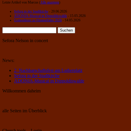
Letzte Artikel von Marcus
(
Alle anzeigen
)
Sefora in der Stadtkirche
- 29.06.2026
ADONIA-Musical in Dippoldiswalde
- 15.05.2026
Gottesdienst zu Himmelfahrt 2026
- 14.05.2026
Suchen
nach:
Sefora Nelson in concert
News:
2. Nachbarschaftsfest am Lutherplatz
Sefora in der Stadtkirche
ADONIA-Musical in Dippoldiswalde
Willkommen daheim
alle Seiten im Überblick
Church tools – Login