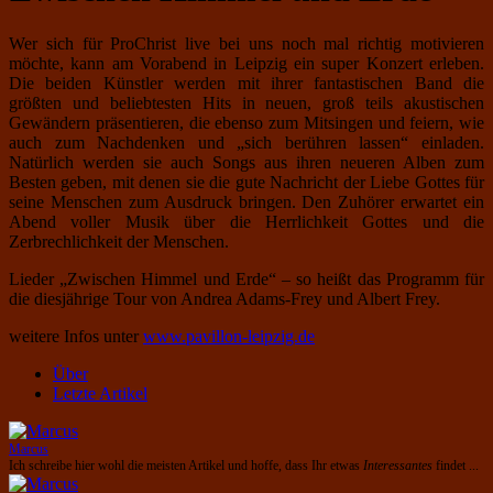
Wer sich für ProChrist live bei uns noch mal richtig motivieren
möchte, kann am Vorabend in Leipzig ein super Konzert erleben.
Die beiden Künstler werden mit ihrer fantastischen Band die
größten und beliebtesten Hits in neuen, groß teils akustischen
Gewändern präsentieren, die ebenso zum Mitsingen und feiern, wie
auch zum Nachdenken und „sich berühren lassen“ einladen.
Natürlich werden sie auch Songs aus ihren neueren Alben zum
Besten geben, mit denen sie die gute Nachricht der Liebe Gottes für
seine Menschen zum Ausdruck bringen. Den Zuhörer erwartet ein
Abend voller Musik über die Herrlichkeit Gottes und die
Zerbrechlichkeit der Menschen.
Lieder „Zwischen Himmel und Erde“ – so heißt das Programm für
die diesjährige Tour von Andrea Adams-Frey und Albert Frey.
weitere Infos unter
www.pavillon-leipzig.de
Über
Letzte Artikel
Marcus
Ich schreibe hier wohl die meisten Artikel und hoffe, dass Ihr etwas
Interessantes
findet ...