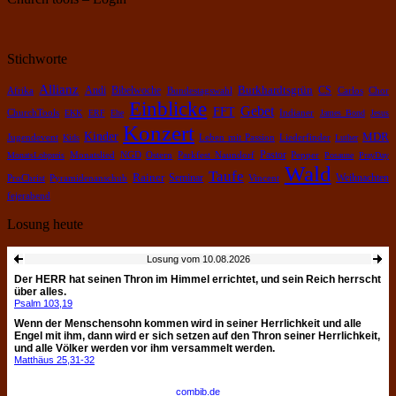
Stichworte
Allianz
Burkhardtsgrün
Bibelwoche
Andi
CS
Chor
Afrika
Bundestagswahl
Carlos
Einblicke
Gebet
FFT
ChurchTools
EKK
ERF
Ehe
Indianer
James Bond
Jesus
Konzert
Kinder
MDR
Leben mit Passion
Jugendevent
Kids
Liederfinder
Luther
Pastor
Pepper
MonatsLobpreis
Monatslied
NGD
Ostern
Parkfest Naundorf
Posaune
PrayDay
Wald
Taufe
Rainer
Weihnachten
Pyramidenanschub
Seminar
ProChrist
Vincent
fejerabend
Losung heute