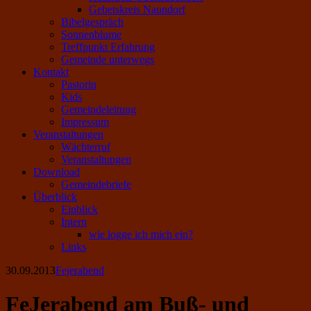
Gebetskreis Naundorf
Bibelgespräch
Sonnenblume
Treffpunkt Erfahrung
Gemeinde unterwegs
Kontakt
Pastorin
Kids
Gemeindeleitung
Impressum
Veranstaltungen
Wächterruf
Veranstaltungen
Download
Gemeindebriefe
Überblick
Einblick
Intern
wie logge ich mich ein?
Links
30.09.2013
Fejerabend
FeJerabend am Buß- und