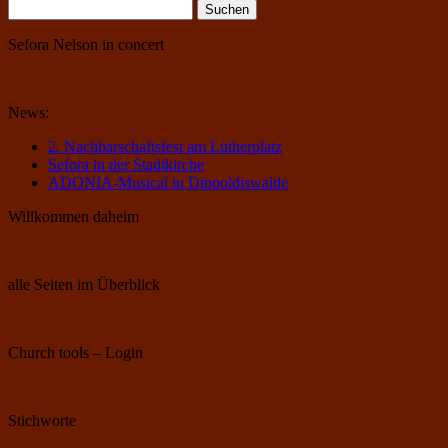
Suchen
nach:
Sefora Nelson in concert
News:
2. Nachbarschaftsfest am Lutherplatz
Sefora in der Stadtkirche
ADONIA-Musical in Dippoldiswalde
Willkommen daheim
alle Seiten im Überblick
Church tools – Login
Stichworte