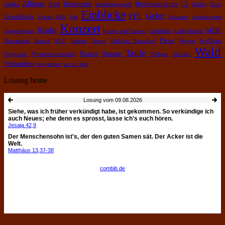
Allianz
Burkhardtsgrün
Bibelwoche
Andi
CS
Chor
Afrika
Bundestagswahl
Carlos
Einblicke
Gebet
FFT
ChurchTools
Corona
EKK
Ehe
Indianer
Jugendevent
Konzert
Kinder
MDR
Leben mit Passion
Jugendsegnung
Lichtblicke
Liederfinder
Pastor
Pepper
Monatslied
Musical
NGD
Nachbar
Ostern
Parkfest Naundorf
ProChrist
Wald
Taufe
Rainer
Pyramidenanschub
Seminar
Projektchor
Treffpunt
Vincent
Weihnachten
fejerabend
wer wir sind
Losung heute