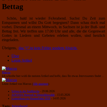
Bettag
Schön, bald ist wieder FeJerabend. Suchst Du Zeit zum
Entspannen und willst Du Gott begegnen? Dann schau doch mal
vorbei. Diesmal an einem Mittwoch, in Sachsen ist ja der Buß- und
Bettag frei. Wir treffen uns 17.00 Uhr und alle, die die Gegenwart
Gottes in Liedern und Gebeten erleben wollen, sind herzlich
eingeladen.
Übrigens,
das “j” ist kein Fehler sondern Absicht.
Über
Letzte Artikel
Marcus
Ich schreibe hier wohl die meisten Artikel und hoffe, dass Ihr etwas
Interessantes
findet ...
Letzte Artikel von Marcus
(
Alle anzeigen
)
Sefora in der Stadtkirche
- 29.06.2026
ADONIA-Musical in Dippoldiswalde
- 15.05.2026
Gottesdienst zu Himmelfahrt 2026
- 14.05.2026
Tags:
fejerabend