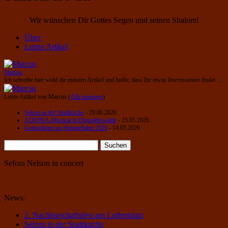
Wir wünschen Dir Gottes Segen und seinen Shalom!
Über
Letzte Artikel
Marcus
Ich schreibe hier wohl die meisten Artikel und hoffe, dass Ihr etwas
Interessantes
findet ...
Letzte Artikel von Marcus
(
Alle anzeigen
)
Sefora in der Stadtkirche
- 29.06.2026
ADONIA-Musical in Dippoldiswalde
- 15.05.2026
Gottesdienst zu Himmelfahrt 2026
- 14.05.2026
Suchen
nach:
Sefora Nelson in concert
News:
2. Nachbarschaftsfest am Lutherplatz
Sefora in der Stadtkirche