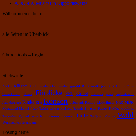
ADONIA-Musical in Dippoldiswalde
Willkommen daheim
alle Seiten im Überblick
Church tools – Login
Stichworte
Allianz
Burkhardtsgrün
Bibelwoche
Andi
CS
Chor
Afrika
Bundestagswahl
Carlos
Einblicke
Gebet
FFT
ChurchTools
Corona
Indianer
Jesus
Jugendevent
Konzert
Kinder
MDR
Leben mit Passion
Jugendsegnung
King
Liederfinder
MAK
Pastor
Pepper
Monatslied
Musical
NGD
Nachbar
Ostern
Parkfest Naundorf
PrayDay
ProChrist
Wald
Taufe
Rainer
Pyramidenanschub
Seminar
Projektchor
Treffpunt
Vincent
Weihnachten
fejerabend
Losung heute