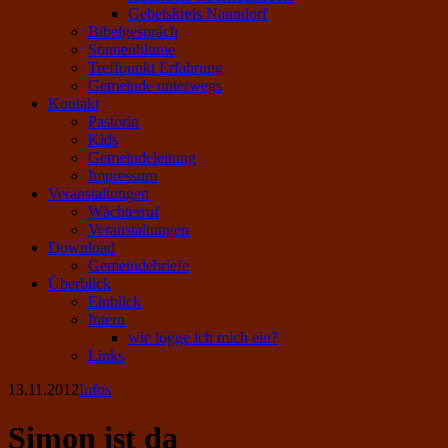
Gebetskreis Naundorf
Bibelgespräch
Sonnenblume
Treffpunkt Erfahrung
Gemeinde unterwegs
Kontakt
Pastorin
Kids
Gemeindeleitung
Impressum
Veranstaltungen
Wächterruf
Veranstaltungen
Download
Gemeindebriefe
Überblick
Einblick
Intern
wie logge ich mich ein?
Links
13.11.2012
Infos
Simon ist da