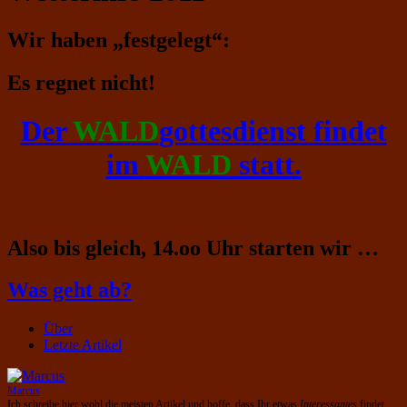
Wir haben „festgelegt“:
Es regnet nicht!
Der
WALD
gottesdienst findet
im
WALD
statt.
Also bis gleich, 14.oo Uhr starten wir …
Was geht ab?
Über
Letzte Artikel
Marcus
Ich schreibe hier wohl die meisten Artikel und hoffe, dass Ihr etwas
Interessantes
findet ...