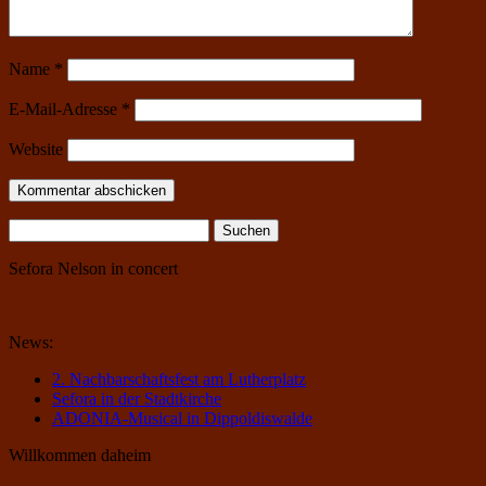
Name
*
E-Mail-Adresse
*
Website
Suchen
nach:
Sefora Nelson in concert
News:
2. Nachbarschaftsfest am Lutherplatz
Sefora in der Stadtkirche
ADONIA-Musical in Dippoldiswalde
Willkommen daheim