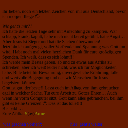
Ihr lieben, noch ein letzten Zeichen von mir aus Deutschland, bevor
ich morgen fliege 🙂
Wie geht’s mir??
Ich hatte die letzten Tage sehr mit Anfechtung zu kämpfen. War
schlapp, krank, kaputt, habe mich nicht bereit gefühlt, hatte Angst…
Aber Jesus ist Sieger und hat die Sachen überwunden!
Jetzt bin ich aufgeregt, voller Vorfreude und Spannung was Gott tun
wird. Habt noch mal vielen herzlichen Dank für eure großzügigen
Spenden. Ich weiß, dass es sich lohnt!!!
Ich werde mein Bestes geben, ab und zu etwas aus Afrika zu
schreiben, aber ich weiß leider nicht, was ich für Möglichkeiten
habe. Bitte betet für Bewahrung, unvergessliche Erfahrung, tolle
und wertvolle Begegnung und das wir Menschen für Jesus
begeistern können.
Gott ist gut, der beste!! Lasst euch im Alltag von ihm gebrauchen,
egal in welcher Sache. Tut eure Arbeit zu Gottes Ehren… Auch
wenn ihr vorm Computer sitzt. Gott kann alles gebrauchen, bei ihm
gibt es keine Grenzen 🙂 Das ist das tolle!!!!
Bis bald …
Eure Afrika-
S
(av)
Anne
was geschah vorher?;
hier geht’s weiter