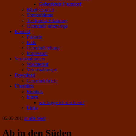
Gebetskreis Naundorf
Bibelgespräch
Sonnenblume
Treffpunkt Erfahrung
Gemeinde unterwegs
Kontakt
Pastorin
Kids
Gemeindeleitung
Impressum
Veranstaltungen
Wächterruf
Veranstaltungen
Download
Gemeindebriefe
Überblick
Einblick
Intern
wie logge ich mich ein?
Links
05.05.2011
in alle Welt
Ab in den Süden