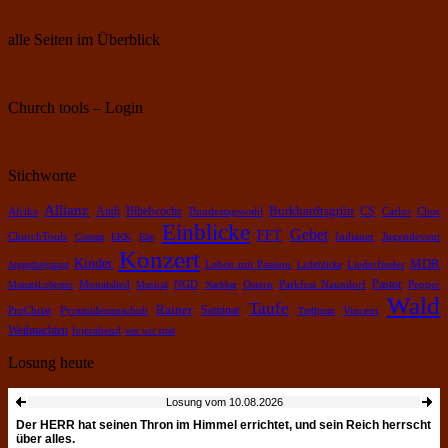
alle Seiten im Überblick
Church tools – Login
Stichworte
Allianz
Burkhardtsgrün
Bibelwoche
Andi
CS
Chor
Afrika
Bundestagswahl
Carlos
Einblicke
Gebet
FFT
ChurchTools
Corona
EKK
Ehe
Indianer
Jugendevent
Konzert
Kinder
MDR
Leben mit Passion
Jugendsegnung
Lichtblicke
Liederfinder
Pastor
Pepper
MonatsLobpreis
Monatslied
Musical
NGD
Nachbar
Ostern
Parkfest Naundorf
Wald
Taufe
Rainer
Pyramidenanschub
Seminar
ProChrist
Treffpunt
Vincent
Weihnachten
fejerabend
wer wir sind
Losung heute