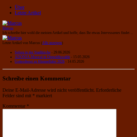
Über
Letzte Artikel
Marcus
Ich schreibe hier wohl die meisten Artikel und hoffe, dass Ihr etwas
Interessantes
findet ...
Letzte Artikel von Marcus
(
Alle anzeigen
)
Sefora in der Stadtkirche
- 29.06.2026
ADONIA-Musical in Dippoldiswalde
- 15.05.2026
Gottesdienst zu Himmelfahrt 2026
- 14.05.2026
Schreibe einen Kommentar
Deine E-Mail-Adresse wird nicht veröffentlicht.
Erforderliche
Felder sind mit
*
markiert
Kommentar
*