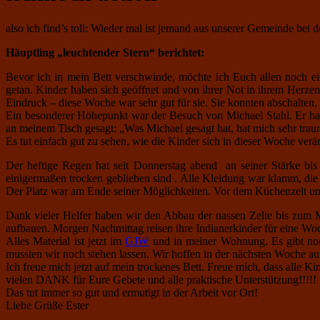
also ich find’s toll: Wieder mal ist jemand aus unserer Gemeinde bei 
Häuptling „leuchtender Stern“ berichtet:
Bevor ich in mein Bett verschwinde, möchte ich Euch allen noch 
getan. Kinder haben sich geöffnet und von ihrer Not in ihrem Herzen 
Eindruck – diese Woche war sehr gut für sie. Sie konnten abschalten
Ein besonderer Höhepunkt war der Besuch von Michael Stahl. Er hat
an meinem Tisch gesagt: „Was Michael gesagt hat, hat mich sehr trau
Es tut einfach gut zu sehen, wie die Kinder sich in dieser Woche verä
Der heftige Regen hat seit Donnerstag abend an seiner Stärke bis
einigermaßen trocken geblieben sind . Alle Kleidung war klamm, die
Der Platz war am Ende seiner Möglichkeiten. Vor dem Küchenzelt 
Dank vieler Helfer haben wir den Abbau der nassen Zelte bis zum Mit
aufbauen. Morgen Nachmittag reisen ihre Indianerkinder für eine Wo
Alles Material ist jetzt im
GJW
und in meiner Wohnung. Es gibt noch 
mussten wir noch stehen lassen. Wir hoffen in der nächsten Woche au
Ich freue mich jetzt auf mein trockenes Bett. Freue mich, dass alle K
vielen DANK für Eure Gebete und alle praktische Unterstützung!!!!!
Das tut immer so gut und ermutigt in der Arbeit vor Ort!
Liebe Grüße Ester