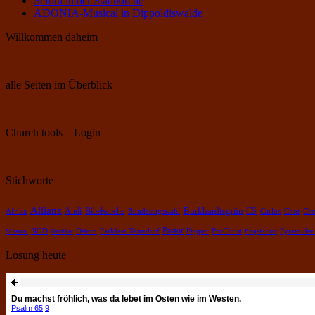
Sefora in der Stadtkirche
ADONIA-Musical in Dippoldiswalde
Willkommen daheim
alle Seiten im Überblick
Church tools – Login
Stichworte
Allianz
Burkhardtsgrün
Bibelwoche
Andi
CS
Chor
Afrika
Bundestagswahl
Carlos
Chu
Pastor
Pepper
Pyramiden
Musical
NGD
Nachbar
Ostern
Parkfest Naundorf
ProChrist
Projektchor
Losung heute