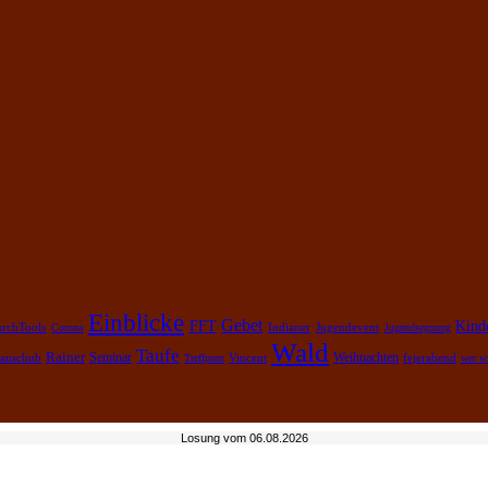
Einblicke
Gebet
Kind
FFT
rchTools
Corona
Indianer
Jugendevent
Jugendsegnung
Wald
Taufe
Rainer
Weihnachten
anschub
Seminar
fejerabend
Treffpunt
Vincent
wer wi