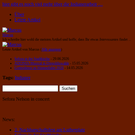
hier gibt es noch viel mehr über die Indianerarbeit …
Über
Letzte Artikel
Marcus
Ich schreibe hier wohl die meisten Artikel und hoffe, dass Ihr etwas
Interessantes
findet ...
Letzte Artikel von Marcus
(
Alle anzeigen
)
Sefora in der Stadtkirche
- 29.06.2026
ADONIA-Musical in Dippoldiswalde
- 15.05.2026
Gottesdienst zu Himmelfahrt 2026
- 14.05.2026
Tags:
Indianer
Suchen
nach:
Sefora Nelson in concert
News:
2. Nachbarschaftsfest am Lutherplatz