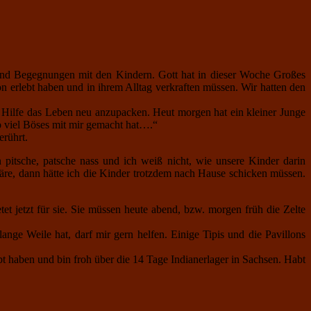
und Begegnungen mit den Kindern. Gott hat in dieser Woche Großes
on erlebt haben und in ihrem Alltag verkraften müssen. Wir hatten den
 Hilfe das Leben neu anzupacken. Heut morgen hat ein kleiner Junge
o viel Böses mit mir gemacht hat….“
erührt.
pitsche, patsche nass und ich weiß nicht, wie unsere Kinder darin
äre, dann hätte ich die Kinder trotzdem nach Hause schicken müssen.
et jetzt für sie. Sie müssen heute abend, bzw. morgen früh die Zelte
nge Weile hat, darf mir gern helfen. Einige Tipis und die Pavillons
ebt haben und bin froh über die 14 Tage Indianerlager in Sachsen. Habt