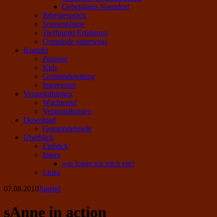
Gebetskreis Naundorf
Bibelgespräch
Sonnenblume
Treffpunkt Erfahrung
Gemeinde unterwegs
Kontakt
Pastorin
Kids
Gemeindeleitung
Impressum
Veranstaltungen
Wächterruf
Veranstaltungen
Download
Gemeindebriefe
Überblick
Einblick
Intern
wie logge ich mich ein?
Links
07.08.2010
Jugend
sAnne in action