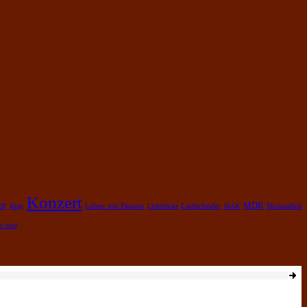
Konzert
er
MDR
Leben mit Passion
King
Lichtblicke
Liederfinder
MAK
Monatslied
r sind