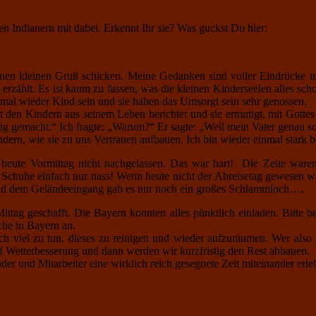
den Indianern mit dabei. Erkennt Ihr sie? Was guckst Du hier:
einen kleinen Gruß schicken. Meine Gedanken sind voller Eindrücke 
erzählt. Es ist kaum zu fassen, was die kleinen Kinderseelen alles sch
, mal wieder Kind sein und sie haben das Umsorgt sein sehr genossen.
 den Kindern aus seinem Leben berichtet und sie ermutigt, mit Gottes
rig gemacht.“ Ich fragte: „Warum?“ Er sagte: „Weil mein Vater genau s
ndern, wie sie zu uns Vertrauen aufbauen. Ich bin wieder einmal stark b
 heute Vormittag nicht nachgelassen. Das war hart! Die Zelte waren 
 Schuhe einfach nur nass! Wenn heute nicht der Abreisetag gewesen w
und dem Geländeeingang gab es nur noch ein großes Schlammloch….
tag geschafft. Die Bayern konnten alles pünktlich einladen. Bitte bet
che in Bayern an.
viel zu tun, dieses zu reinigen und wieder aufzuräumen. Wer also la
f Wetterbesserung und dann werden wir kurzfristig den Rest abbauen.
inder und Mitarbeiter eine wirklich reich gesegnete Zeit miteinander erl