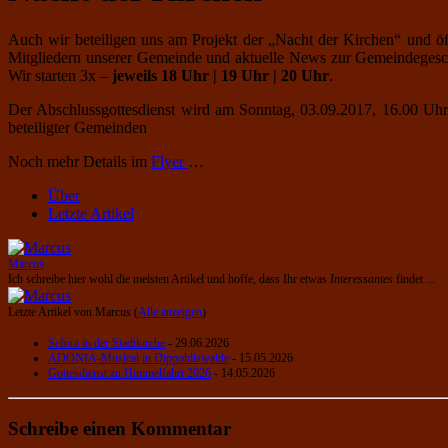
Auch wir beteiligen uns am Projekt der „Nacht der Kirchen“ und ö
Mitgliedern unserer Gemeinde und aktuelle News zur Gemeindegeschi
Wir starten 3x –
jeweils 18 Uhr | 19 Uhr | 20 Uhr
.
Der Abschlussgottesdienst wird am Sonntag, 03.09.2017, 16.00 Uhr
beteiligter Gemeinden
Noch mehr Details im
Flyer
…
Über
Letzte Artikel
Marcus
Ich schreibe hier wohl die meisten Artikel und hoffe, dass Ihr etwas
Interessantes
findet ...
Letzte Artikel von Marcus
(
Alle anzeigen
)
Sefora in der Stadtkirche
- 29.06.2026
ADONIA-Musical in Dippoldiswalde
- 15.05.2026
Gottesdienst zu Himmelfahrt 2026
- 14.05.2026
Schreibe einen Kommentar