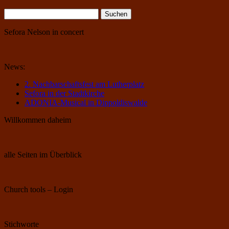
Suchen
nach:
Sefora Nelson in concert
News:
2. Nachbarschaftsfest am Lutherplatz
Sefora in der Stadtkirche
ADONIA-Musical in Dippoldiswalde
Willkommen daheim
alle Seiten im Überblick
Church tools – Login
Stichworte