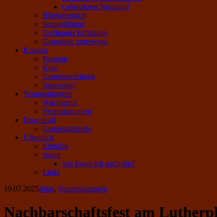
Gebetskreis Naundorf
Bibelgespräch
Sonnenblume
Treffpunkt Erfahrung
Gemeinde unterwegs
Kontakt
Pastorin
Kids
Gemeindeleitung
Impressum
Veranstaltungen
Wächterruf
Veranstaltungen
Download
Gemeindebriefe
Überblick
Einblick
Intern
wie logge ich mich ein?
Links
19.07.2025
Infos
,
Veranstaltungen
Nachbarschaftsfest am Lutherpl