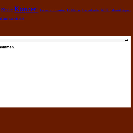
Konzert
Kinder
MDR
Leben mit Passion
Lichtblicke
Liederfinder
MonatsLobpreis
rabend
wer wir sind