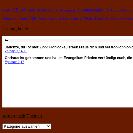
Allianz
Burkhardtsgrün
Bibelwoche
Andi
CS
Chor
Afrika
Bundestagswahl
Carlos
Ch
Pastor
Pepper
Monatslied
Musical
NGD
Nachbar
Ostern
Parkfest Naundorf
ProChrist
Projektcho
Losung heute
sortiert nach Themen
sortiert
nach