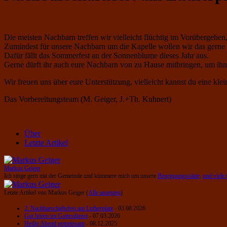
Die meisten Nachbarn treffen wir vielleicht flüchtig im Vorübergehe
Zumindest für unsere Nachbarn um die Kapelle wollen wir das gerne 
Dafür fällt das Sommerfest an der Sonnenblume dieses Jahr aus.
Gerne dürft ihr auch eure Nachbarn von zu Hause mitbringen, um i
Wir freuen uns über eure Unterstützung, vielleicht kannst du eine k
Das Vorbereitungsteam (M. Geiger, J.+Th. Kuhnert)
Über
Letzte Artikel
Markus Geiger
Ich singe gern mit der Gemeinde und kümmere mich um unsere
Begegnungsstätte
.
und viele 
Letzte Artikel von Markus Geiger
(
Alle anzeigen
)
2. Nachbarschaftsfest am Lutherplatz
- 03.08.2026
Gut hören im Gottesdienst
- 07.03.2026
Heilig Abend gemeinsam
- 08.12.2025