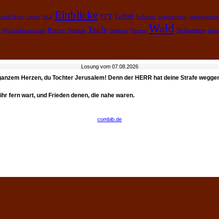
Einblicke
Gebet
FFT
urchTools
Corona
EKK
Indianer
Jugendevent
Jugendsegnung
Wald
Taufe
Rainer
Weihnachten
Pyramidenanschub
Seminar
feje
r
Treffpunt
Vincent