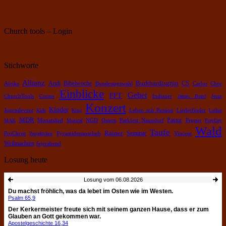
Church tools – Login
Stichworte
Allianz
Burkhardtsgrün
Bibelwoche
Andi
CS
Chor
Afrika
Bundestagswahl
Carlos
Einblicke
Gebet
FFT
ChurchTools
Corona
Indianer
James Bond
Jesus
Konzert
Kinder
Leben mit Passion
Jugendevent
Kids
King
Liederfinder
Luther
MDR
Pastor
Pepper
MAK
Monatslied
Musical
NGD
Ostern
Parkfest Naundorf
PrayDay
Wald
Taufe
Rainer
Pyramidenanschub
Seminar
ProChrist
Projektchor
Vincent
Weihnachten
fejerabend
Losung heute