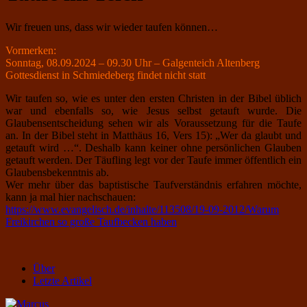
Wir freuen uns, dass wir wieder taufen können…
Vormerken:
Sonntag, 08.09.2024 – 09.30 Uhr – Galgenteich Altenberg
Gottesdienst in Schmiedeberg findet nicht statt
Wir taufen so, wie es unter den ersten Christen in der Bibel üblich
war und ebenfalls so, wie Jesus selbst getauft wurde. Die
Glaubensentscheidung sehen wir als Voraussetzung für die Taufe
an. In der Bibel steht in Matthäus 16, Vers 15): „Wer da glaubt und
getauft wird …“. Deshalb kann keiner ohne persönlichen Glauben
getauft werden. Der Täufling legt vor der Taufe immer öffentlich ein
Glaubensbekenntnis ab.
Wer mehr über das baptistische Taufverständnis erfahren möchte,
kann ja mal hier nachschauen:
https://www.evangelisch.de/inhalte/113508/19-09-2012/Warum
Freikirchen so große Taufbecken haben
Über
Letzte Artikel