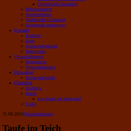
Gebetskreis Naundorf
Bibelgespräch
Sonnenblume
Treffpunkt Erfahrung
Gemeinde unterwegs
Kontakt
Pastorin
Kids
Gemeindeleitung
Impressum
Veranstaltungen
Wächterruf
Veranstaltungen
Download
Gemeindebriefe
Überblick
Einblick
Intern
wie logge ich mich ein?
Links
31.08.2024
Veranstaltungen
Taufe im Teich