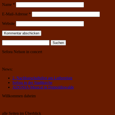
Name
*
E-Mail-Adresse
*
Website
Suchen
nach:
Sefora Nelson in concert
News:
2. Nachbarschaftsfest am Lutherplatz
Sefora in der Stadtkirche
ADONIA-Musical in Dippoldiswalde
Willkommen daheim
alle Seiten im Überblick