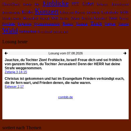
Einblicke
Gebet
FFT
ChurchTools
Corona
Ehe
Indianer
Jugendevent
Konzert
Kinder
MDR
Leben mit Passion
Jugendsegnung
Lichtblicke
Liederfinder
Pastor
Pepper
MonatsLobpreis
Monatslied
Musical
NGD
Nachbar
Ostern
Parkfest Naundorf
Taufe
Rainer
Pyramidenanschub
Seminar
ProChrist
Projektchor
Treffpunt
Vincent
Wald
Weihnachten
fejerabend
wer wir sind
Losung heute
sortiert nach Themen