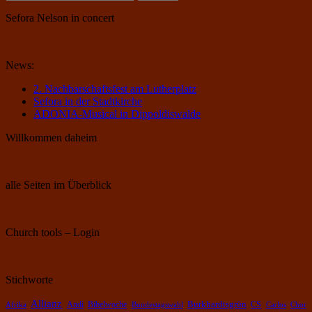
nach:
Sefora Nelson in concert
News:
2. Nachbarschaftsfest am Lutherplatz
Sefora in der Stadtkirche
ADONIA-Musical in Dippoldiswalde
Willkommen daheim
alle Seiten im Überblick
Church tools – Login
Stichworte
Allianz
Burkhardtsgrün
Bibelwoche
Andi
CS
Chor
Afrika
Bundestagswahl
Carlos