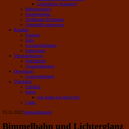
Gebetskreis Naundorf
Bibelgespräch
Sonnenblume
Treffpunkt Erfahrung
Gemeinde unterwegs
Kontakt
Pastorin
Kids
Gemeindeleitung
Impressum
Veranstaltungen
Wächterruf
Veranstaltungen
Download
Gemeindebriefe
Überblick
Einblick
Intern
wie logge ich mich ein?
Links
15.11.2022
Veranstaltungen
Bimmelbahn und Lichterglanz