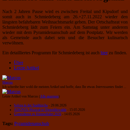
Nach 2 Jahren Pause wird es zwischen Freital und Kipsdorf und
somit auch in Schmiedeberg am 26.+27.11.2022 wieder den
längsten befahrbaren Weihnachtsmarkt geben. Der Ortschaftsrat von
Schmiedeberg lädt zum Feiern ein. Am Samstag unter anderem
wieder mit dem Pyramidenanschub auf dem Postplatz. Wir werden
als Gemeinde auch dabei sein und die Besucher kulinarisch
verwöhnen.
Ein detailliertes Programm für Schmiedeberg ist auch
hier
zu finden.
Über
Letzte Artikel
Marcus
Ich schreibe hier wohl die meisten Artikel und hoffe, dass Ihr etwas
Interessantes
findet ...
Letzte Artikel von Marcus
(
Alle anzeigen
)
Sefora in der Stadtkirche
- 29.06.2026
ADONIA-Musical in Dippoldiswalde
- 15.05.2026
Gottesdienst zu Himmelfahrt 2026
- 14.05.2026
Tags:
Pyramidenanschub