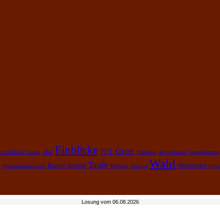
Einblicke
Gebet
FFT
urchTools
Corona
EKK
Indianer
Jugendevent
Jugendsegnung
Wald
Taufe
Rainer
Weihnachten
Pyramidenanschub
Seminar
feje
r
Treffpunt
Vincent