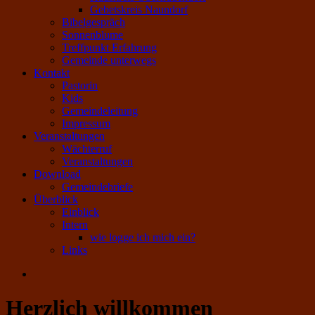
Gebetskreis Naundorf
Bibelgespräch
Sonnenblume
Treffpunkt Erfahrung
Gemeinde unterwegs
Kontakt
Pastorin
Kids
Gemeindeleitung
Impressum
Veranstaltungen
Wächterruf
Veranstaltungen
Download
Gemeindebriefe
Überblick
Einblick
Intern
wie logge ich mich ein?
Links
Herzlich willkommen