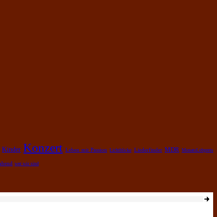
Konzert
Kinder
MDR
Leben mit Passion
Lichtblicke
Liederfinder
MonatsLobpreis
rabend
wer wir sind