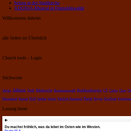
Sefora in der Stadtkirche
ADONIA-Musical in Dippoldiswalde
Willkommen daheim
alle Seiten im Überblick
Church tools – Login
Stichworte
Allianz
Burkhardtsgrün
Bibelwoche
Andi
CS
Chor
Afrika
Bundestagswahl
Carlos
Ch
Pastor
Pepper
Monatslied
Musical
NGD
Nachbar
Ostern
Parkfest Naundorf
ProChrist
Projektcho
Losung heute